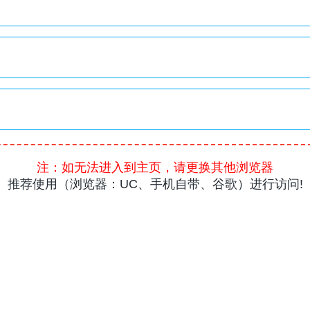
注：如无法进入到主页，请更换其他浏览器
推荐使用（浏览器：UC、手机自带、谷歌）进行访问!